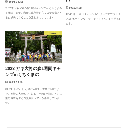
2024.05.12
2023.11.24
2024年ガキ大将の森1週間キャンプin くちくまの
を開催します。和歌山県熊野の入り口で皆様とと
12月16日上富田スポーツセンターにてアウトド
もに成長できることを楽しみにしています。
ア&おもちゃフリーマーケットイベントを開催し
ます。
camp
2023 ガキ大将の森1週間キャ
ンプinくちくまの
2023.05.14
8月21日～27日、小学生4年生～中学生3年生ま
で、熊野の大自然で生活し、全国の仲間とともに
熊野古道を歩く自然教育ツアーを募集していま
す。