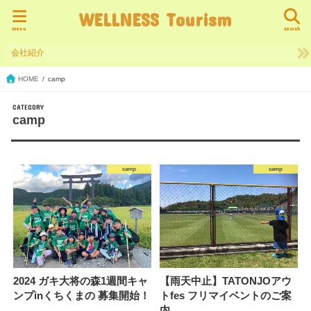
WELLNESS Tourism
menu
search
会社紹介
HOME
camp
camp
camp
camp
2024 ガキ大将の森1週間キャ
【雨天中止】TATONJOアウ
ンプinくちくまの 募集開始！
トfes フリマイベントのご案
内