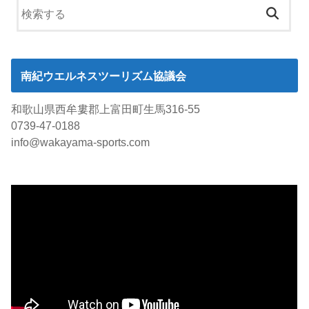
南紀ウエルネスツーリズム協議会
和歌山県西牟婁郡上富田町生馬316-55
0739-47-0188
info@wakayama-sports.com