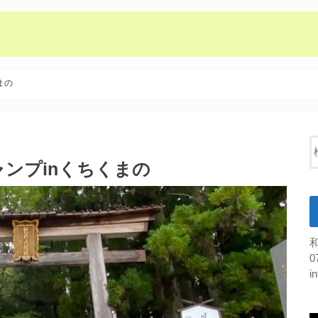
まの
ャンプinくちくまの
0
i