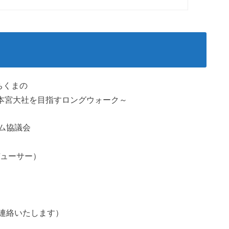
ちくまの
野本宮大社を目指すロングウォーク～
ム協議会
デューサー）
）
連絡いたします）
。