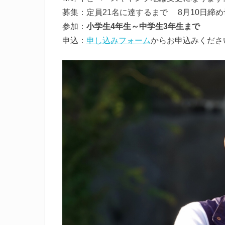
募集：定員21名に達するまで 8月10日締め
参加：
小学生4年生～中学生3年生まで
申込：
申し込みフォーム
からお申込みくださ