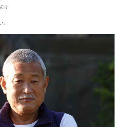
切り
い。