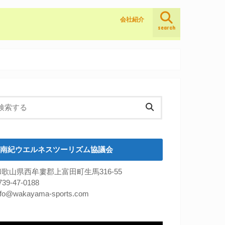
会社紹介
search
南紀ウエルネスツーリズム協議会
和歌山県西牟婁郡上富田町生馬316-55
739-47-0188
nfo@wakayama-sports.com